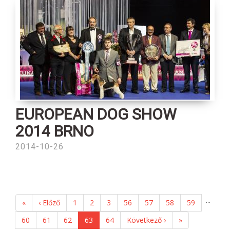
EUROPEAN DOG SHOW
2014 BRNO
2014-10-26
...
«
‹ Előző
1
2
3
56
57
58
59
60
61
62
63
64
Következő ›
»