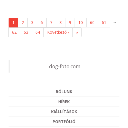
...
1
2
3
6
7
8
9
10
60
61
62
63
64
Következő ›
»
dog-foto.com
RÓLUNK
HÍREK
KIÁLLÍTÁSOK
PORTFÓLIÓ