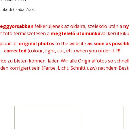
 Lokodi Csaba Zsolt
 leggyorsabban
felkerüljenek az oldalra, szelekció után a
ny
t fotó természetesen a
megfelelő utómunká
val kerül kik
pload all
original photos
to the website
as soon as possibl
corrected
(colour, light, cut, etc.) when you order it.
!!!
vice zu bieten können, laden Wir alle Originalfotos so schnel
den korrigiert sein (Farbe, Licht, Schnitt uzw) nachdem Bestel