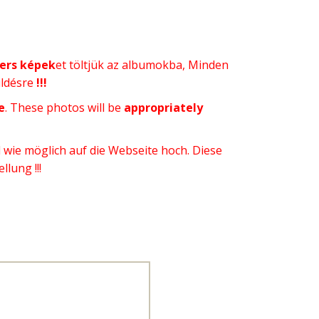
ers képek
et töltjük az albumokba, Minden
üldésre
!!!
e
. These photos will be
appropriately
l wie möglich auf die Webseite hoch. Diese
lung !!!