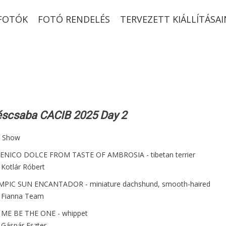
-FOTÓK
FOTÓ RENDELÉS
TERVEZETT KIÁLLÍTÁSAI
scsaba CACIB 2025 Day 2
n Show
ENICO DOLCE FROM TASTE OF AMBROSIA - tibetan terrier
 Kotlár Róbert
YMPIC SUN ENCANTADOR - miniature dachshund, smooth-haired
 Fianna Team
ET ME BE THE ONE - whippet
 Gáspár Eszter