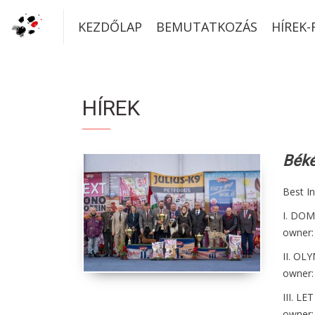
KEZDŐLAP
BEMUTATKOZÁS
HÍREK
HÍREK
Béké
Best I
I. DOM
owner:
II. OL
owner:
III. L
owner: